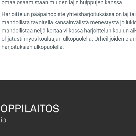
omaa osaamistaan muiden lajin huippujen kanssa.
Harjoittelun pääpainopiste yhteisharjoituksissa on lajitai
mahdollista tavoitella kansainvälistä menestystä jo lukion
mahdollistaa neljä kertaa viikossa harjoittelun koulun a
ohjatusti myös kouluajan ulkopuolella. Urheilijoiden e
harjoituksien ulkopuolella.