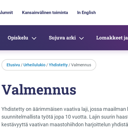
Alumnit
Kansainvälinen toiminta
In English
Opiskelu
Sujuva arki
Lomakkeet ja
Etusivu
/
Urheilulukio
/
Yhdistetty
/ Valmennus
Valmennus
Yhdistetty on äärimmäisen vaativa laji, jossa maailman 
suunnitelmallista työtä jopa 10 vuotta. Lajin suurin haas
kestävyyttä vaativan maastohiihdon harjoittelun yhdist