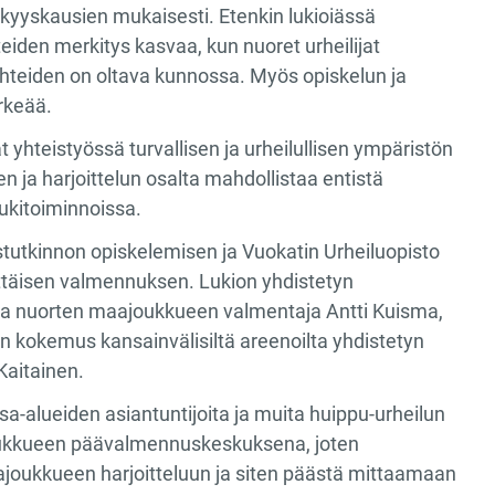
kkyyskausien mukaisesti. Etenkin lukioiässä
iden merkitys kasvaa, kun nuoret urheilijat
osuhteiden on oltava kunnossa. Myös opiskelun ja
rkeää.
 yhteistyössä turvallisen ja urheilullisen ympäristön
 ja harjoittelun osalta mahdollistaa entistä
ukitoiminnoissa.
stutkinnon opiskelemisen ja Vuokatin Urheiluopisto
ittäisen valmennuksen. Lukion yhdistetyn
ja nuorten maajoukkueen valmentaja Antti Kuisma,
n kokemus kansainvälisiltä areenoilta yhdistetyn
Kaitainen.
alueiden asiantuntijoita ja muita huippu-urheilun
joukkueen päävalmennuskeskuksena, joten
aajoukkueen harjoitteluun ja siten päästä mittaamaan