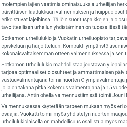
molempien lajien vaatimia ominaisuuksia urheilijan her
päivittäisen laadukkaan valmennuksen ja huippuolosuhte
erikoistuvat lajeihinsa. Tällöin suorituspaikkojen ja ol
tavoitteellisen urheilun yhdistäminen on tuossa iässä tä
Sotkamon urheilulukio ja Vuokatin urheiluopisto tarjoavat
opiskeluun ja harjoitteluun. Kompakti ympäristö asumisen
kokonaisvaltaisemman otteen valmennuksessa ja sen t
Sotkamon Urheilulukio mahdollistaa joustavan ylioppila
tarjoaa optimaaliset olosuhteet ja ammattimaisen päiv
vastuuvalmentajana toimii nuorten Olympiavalmentaja 
jolla on takana pitkä kokemus valmentajana ja 15 vuode
urheilijana. Antin ohella valmennustiimissä toimii Jouni 
Valmennuksessa käytetään tarpeen mukaan myös eri osa-
osaajia. Vuokatti toimii myös yhdistetyn nuorten maa
urheilulukiolaisella on mahdollisuus osallistua myös m