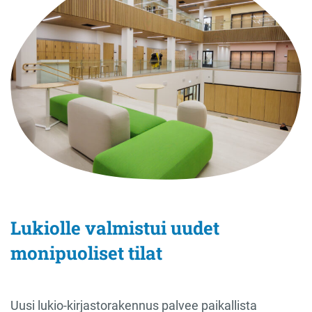
Lukiolle valmistui uudet
monipuoliset tilat
Uusi lukio-kirjastorakennus palvee paikallista