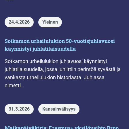
24.4.2026
Yleinen
Sotkamon urheilulukion 50-vuotisjuhlavuosi
käynnistyi juhlatilaisuudella
Sotkamon urheilulukion juhlavuosi käynnistyi
juhlatilaisuudella, jossa juhlittiin perintöä syvästä ja
vankasta urheilulukion historiasta. Juhlassa
nimetti…
31.3.2026
Kansainvälisyys
Matkapäiväkirja: Erasmus+ yksilövaihto Brno