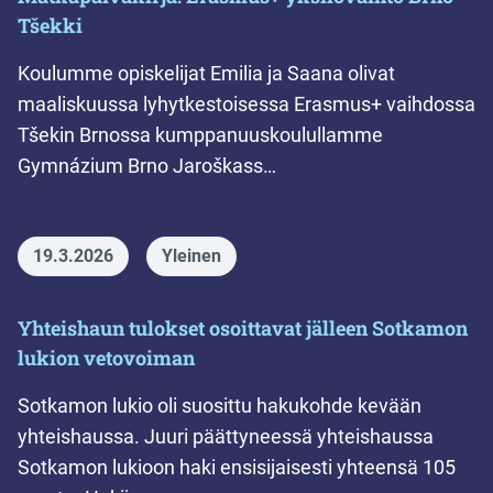
Tšekki
Koulumme opiskelijat Emilia ja Saana olivat
maaliskuussa lyhytkestoisessa Erasmus+ vaihdossa
Tšekin Brnossa kumppanuuskoulullamme
Gymnázium Brno Jaroškass…
19.3.2026
Yleinen
Yhteishaun tulokset osoittavat jälleen Sotkamon
lukion vetovoiman
Sotkamon lukio oli suosittu hakukohde kevään
yhteishaussa. Juuri päättyneessä yhteishaussa
Sotkamon lukioon haki ensisijaisesti yhteensä 105