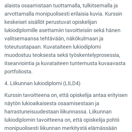
alaista osaamistaan tuottamalla, tulkitsemalla ja
arvottamalla monipuolisesti erilaisia kuvia. Kurssin
keskeiset sisällöt perustuvat opiskelijan
lukiodiplomille asettamiin tavoitteisiin sekä hänen
valitsemaansa tehtävään, näkökulmaan ja
toteutustapaan. Kuvataiteen lukiodiplomi
muodostuu teoksesta sekä työskentelyprosessia,
itsearviointia ja kuvataiteen tuntemusta kuvaavasta
portfoliosta.
4. Liikunnan lukiodiplomi (LILD4)
Kurssin tavoitteena on, että opiskelija antaa erityisen
näytön lukioaikaisesta osaamisestaan ja
harrastuneisuudestaan liikunnassa. Liikunnan
lukiodiplomin tavoitteena on, että opiskelija pohtii
monipuolisesti liikunnan merkitystä elämässään